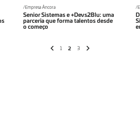
Empresa Âncora
E
Senior Sistemas e +Devs2Blu: uma
D
os
parceria que forma talentos desde
S
o começo
e
2
1
3