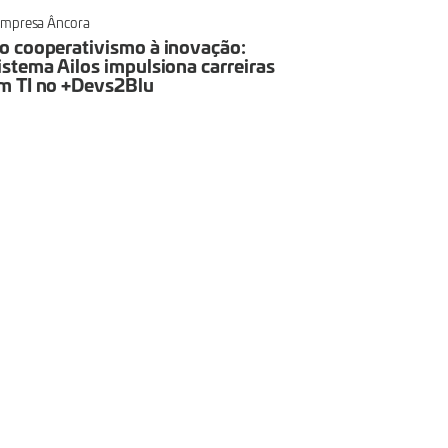
mpresa Âncora
o cooperativismo à inovação:
istema Ailos impulsiona carreiras
m TI no +Devs2Blu